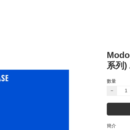
Modo
系列) 
數量
−
簡介