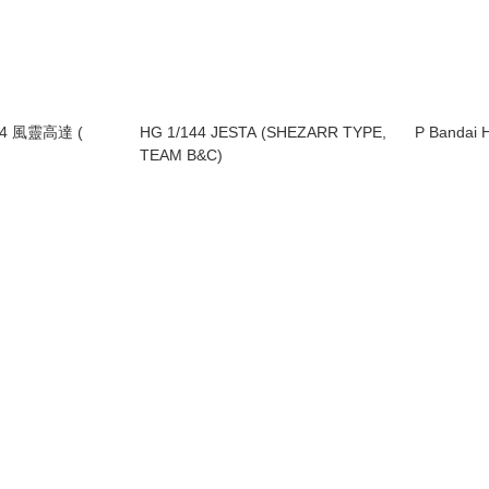
144 風靈高達 (
HG 1/144 JESTA (SHEZARR TYPE,
P Bandai
TEAM B&C)