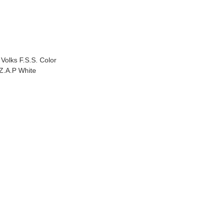
 Volks F.S.S. Color
 Z.A.P White