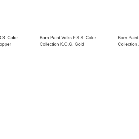
S.S. Color
Born Paint Volks F.S.S. Color
Born Paint
Copper
Collection K.O.G. Gold
Collection