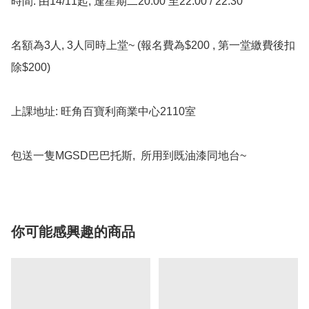
時間: 由14/11起, 逢星期二20:00 至22:00 / 22:30

名額為3人, 3人同時上堂~ (報名費為$200 , 第一堂繳費後扣
除$200)

上課地址: 旺角百寶利商業中心2110室

包送一隻MGSD巴巴托斯,  所用到既油漆同地台~
你可能感興趣的商品