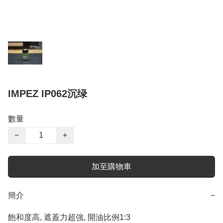
IMPEZ IP062沉绿
數量
−
+
加至購物車
簡介
−
飽和度高, 遮蓋力超強, 開油比例1:3