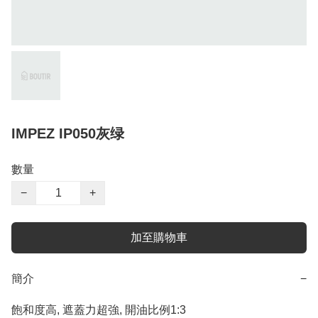
IMPEZ IP050灰绿
數量
−
+
加至購物車
簡介
−
飽和度高, 遮蓋力超強, 開油比例1:3