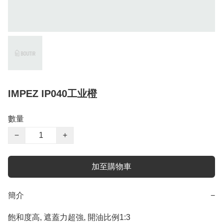
IMPEZ IP040工业橙
數量
−
+
加至購物車
簡介
−
飽和度高, 遮蓋力超強, 開油比例1:3