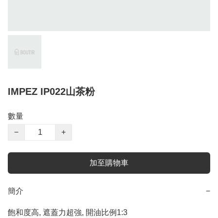
IMPEZ IP022山茶粉
數量
−
+
加至購物車
簡介
−
飽和度高, 遮蓋力超強, 開油比例1:3