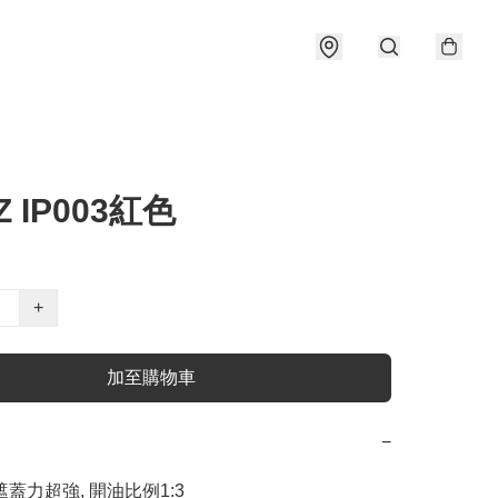
Z IP003紅色
+
加至購物車
−
遮蓋力超強, 開油比例1:3