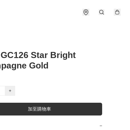
GC126 Star Bright
pagne Gold
+
加至購物車
−