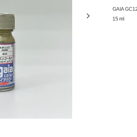
GAIA GC126
15 ml