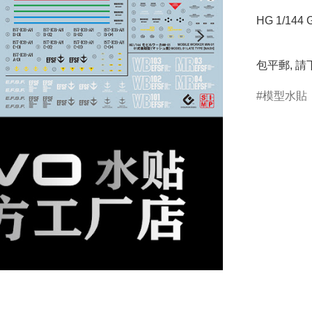
HG 1/144
包平郵, 
模型水貼