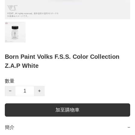
Born Paint Volks F.S.S. Color Collection
Z.A.P White
數量
−
+
加至購物車
簡介
−