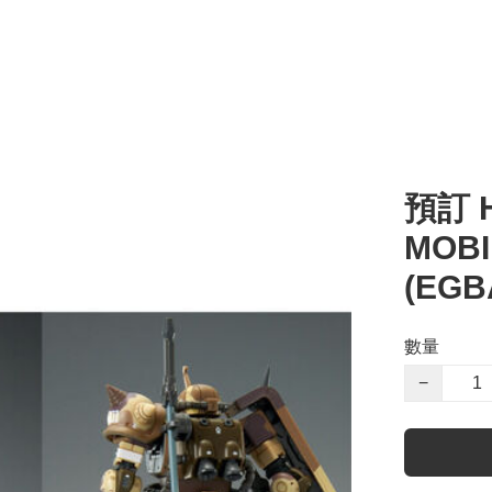
預訂 H
MOBI
(EG
數量
−