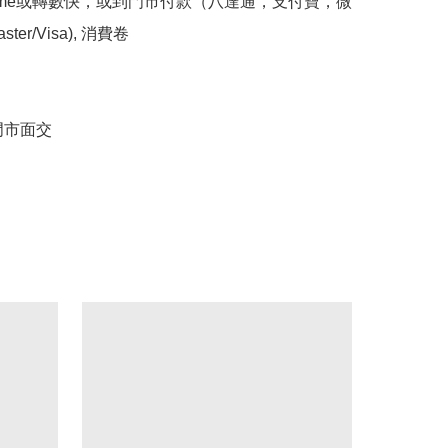
yme或轉數快，或到門市付款（八達通，支付寶，微
er/Visa), 消費卷

門市面交