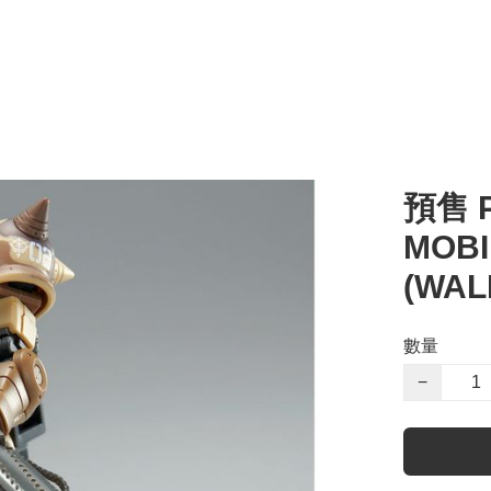
預售 P
MOBI
(WA
數量
−