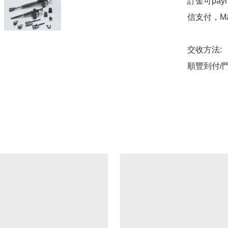
訂金可pa
信支付，Mast
交收方法:

順豐到付/